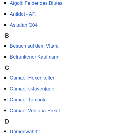
Aigolf: Felder des Blutes
Antidot - AR
Askaian Q04
B
Besuch auf dem Vitara
Betrunkener Kaufmann
C
Camael-Hexenkeller
Camael-sklavenjäger
Camael-Tombola
Camael-Venlona-Paket
D
Damenwahl01