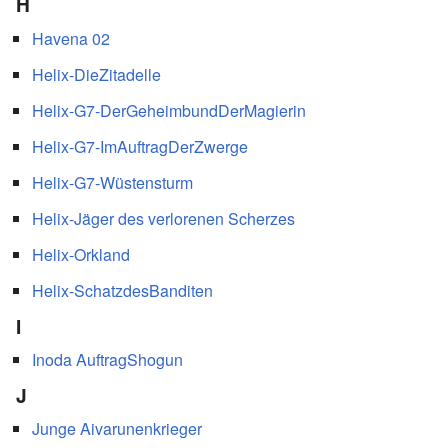
H
Havena 02
Helix-DieZitadelle
Helix-G7-DerGeheimbundDerMagierin
Helix-G7-ImAuftragDerZwerge
Helix-G7-Wüstensturm
Helix-Jäger des verlorenen Scherzes
Helix-Orkland
Helix-SchatzdesBanditen
I
Inoda AuftragShogun
J
Junge Aivarunenkrieger