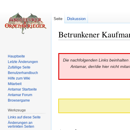
Seite
Diskussion
Betrunkener Kaufma
Wechseln zu:
Navigation
,
Suche
Hauptseite
Die nachfolgenden Links beinhalten M
Letzte Änderungen
Antamar, der/die hier nicht mita
Zufällige Seite
Benutzerhandbuch
Hilfe zum Wiki
Mitarbeit
Antamar Startseite
Antamar Forum
Browsergame
Werkzeuge
Links auf diese Seite
Änderungen an
verlinkten Seiten