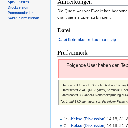
Anmerkungen
Spezialseiten
Druckversion
Die Quest war vor Ewigkeiten begonnen 
Permanenter Link
dran, sie ins Spiel zu bringen.
Seiten­informationen
Datei
Datei:Betrunkener-kaufmann.zip
Prüfvermerk
Folgende User haben den Text
- Unterschrift 1: Inhalt (Sprache, Aufbau, Stimmigk
- Unterschrift 2: AOQML (Syntax, Semantik, Codi
- Unterschrift 3: Schnelle Sicherheitsprüfung dur
(Nr. 1 und 2 können auch von derselben Person
1: --
Kekse
(
Diskussion
) 14:18, 31.
2: --
Kekse
(
Diskussion
) 14:18, 31.