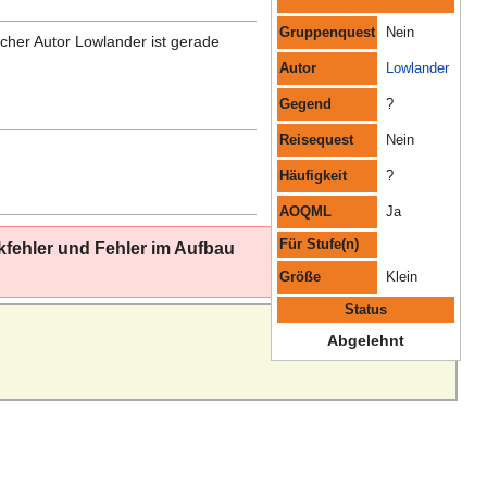
Gruppenquest
Nein
icher Autor Lowlander ist gerade
Autor
Lowlander
Gegend
?
Reisequest
Nein
Häufigkeit
?
AOQML
Ja
Für Stufe(n)
kfehler und Fehler im Aufbau
Größe
Klein
Status
Abgelehnt