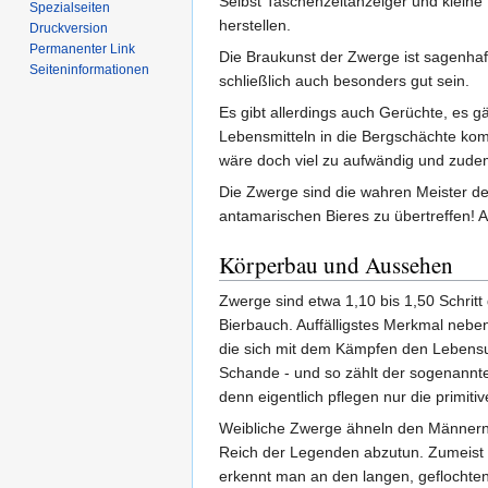
Selbst Taschenzeitanzeiger und kleine
Spezialseiten
herstellen.
Druckversion
Permanenter Link
Die Braukunst der Zwerge ist sagenhaf
Seiten­informationen
schließlich auch besonders gut sein.
Es gibt allerdings auch Gerüchte, es 
Lebensmitteln in die Bergschächte komm
wäre doch viel zu aufwändig und zude
Die Zwerge sind die wahren Meister de
antamarischen Bieres zu übertreffen! 
Körperbau und Aussehen
Zwerge sind etwa 1,10 bis 1,50 Schritt
Bierbauch. Auffälligstes Merkmal neben 
die sich mit dem Kämpfen den Lebensun
Schande - und so zählt der sogenannte
denn eigentlich pflegen nur die primit
Weibliche Zwerge ähneln den Männern i
Reich der Legenden abzutun. Zumeist hab
erkennt man an den langen, geflochten