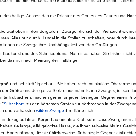
 Dosen, die eine wundersame Melodie spielen und eine kleine Tänzeri
t, das heilige Wasser, das die Priester des Gottes des Feuers und H
gäbe weit oben in den Bergtälern, Zwerge, die sich der Viehzucht widm
en. Alles nur durch Handel in die Stollen zu schaffen, oder durch inten
m lieben die Zwerge ihre Unabhängigkeit von den Großlingen.
r Baukunst und des Schmiedetums. Nur eines haben Sie bisher nicht ver
Aber das nur nach Meinung der Halblinge.
 groß und sehr kräftig gebaut. Sie haben recht muskulöse Oberarme und
der Größe und der ganze Stolz eines männlichen Zwerges, ist sein lange
terhalt sichern, machen gerne für jeden besiegten Gegner einen Knoten
 "
Sühnebart
" zu den härtesten Strafen für Verbrechen in der Zwergen
iven und verhassten
wilden Zwerge
ihre Bärte nicht.
n Bezug auf ihren Körperbau und ihre Kraft sehr. Dass Zwerginnen alle
en sie lange, wild gelockte Haare, die ihnen teilweise bis ins Gesicht f
en Haarsträhnen, die sie üblicherweise für besiegte Gegner einflecht