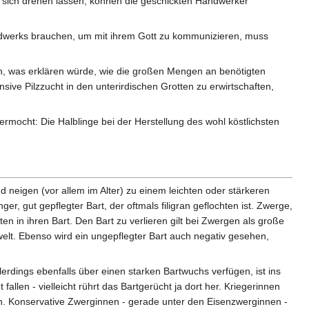
n sich drehen lassen, können die geschickten Handwerker
andwerks brauchen, um mit ihrem Gott zu kommunizieren, muss
en, was erklären würde, wie die großen Mengen an benötigten
sive Pilzzucht in den unterirdischen Grotten zu erwirtschaften,
mocht: Die Halblinge bei der Herstellung des wohl köstlichsten
 neigen (vor allem im Alter) zu einem leichten oder stärkeren
r, gut gepflegter Bart, der oftmals filigran geflochten ist. Zwerge,
 in ihren Bart. Den Bart zu verlieren gilt bei Zwergen als große
welt. Ebenso wird ein ungepflegter Bart auch negativ gesehen,
rdings ebenfalls über einen starken Bartwuchs verfügen, ist ins
allen - vielleicht rührt das Bartgerücht ja dort her. Kriegerinnen
en. Konservative Zwerginnen - gerade unter den Eisenzwerginnen -