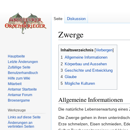
Seite
Diskussion
Zwerge
Wechseln zu:
Navigation
,
Suche
Inhaltsverzeichnis
[
Verbergen
]
Hauptseite
1
Allgemeine Informationen
Letzte Änderungen
2
Körperbau und Aussehen
Zufällige Seite
3
Geschichte und Entwicklung
Benutzerhandbuch
4
Glaube
Hilfe zum Wiki
5
Mögliche Kulturen
Mitarbeit
Antamar Startseite
Antamar Forum
Allgemeine Informationen
Browsergame
Die natürliche Lebenserwartung eines 
Werkzeuge
Links auf diese Seite
Die Zwerge gehen in ihren unterirdisc
Änderungen an
Erze schmelzen, Eisen schmieden, Edel
verlinkten Seiten