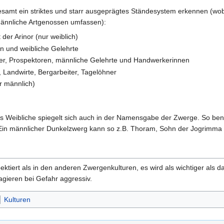
esamt ein striktes und starr ausgeprägtes Ständesystem erkennen (wo
männliche Artgenossen umfassen):
t der Arinor (nur weiblich)
n und weibliche Gelehrte
er, Prospektoren, männliche Gelehrte und Handwerkerinnen
 Landwirte, Bergarbeiter, Tagelöhner
ur männlich)
as Weibliche spiegelt sich auch in der Namensgabe der Zwerge. So be
Ein männlicher Dunkelzwerg kann so z.B. Thoram, Sohn der Jogrimma
pektiert als in den anderen Zwergenkulturen, es wird als wichtiger al
gieren bei Gefahr aggressiv.
Kulturen