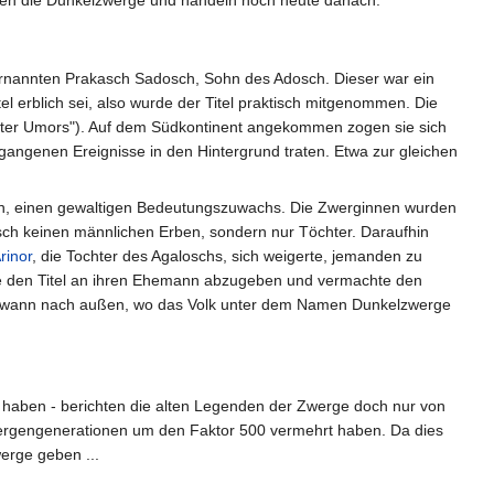
hten die Dunkelzwerge und handeln noch heute danach.
ernannten Prakasch Sadosch, Sohn des Adosch. Dieser war ein
 erblich sei, also wurde der Titel praktisch mitgenommen. Die
ster Umors"). Auf dem Südkontinent angekommen zogen sie sich
rgangenen Ereignisse in den Hintergrund traten. Etwa zur gleichen
in, einen gewaltigen Bedeutungszuwachs. Die Zwerginnen wurden
sch keinen männlichen Erben, sondern nur Töchter. Daraufhin
rinor
, die Tochter des Agaloschs, sich weigerte, jemanden zu
 ohne den Titel an ihren Ehemann abzugeben und vermachte den
rgendwann nach außen, wo das Volk unter dem Namen Dunkelzwerge
haben - berichten die alten Legenden der Zwerge doch nur von
Zwergengenerationen um den Faktor 500 vermehrt haben. Da dies
erge geben ...