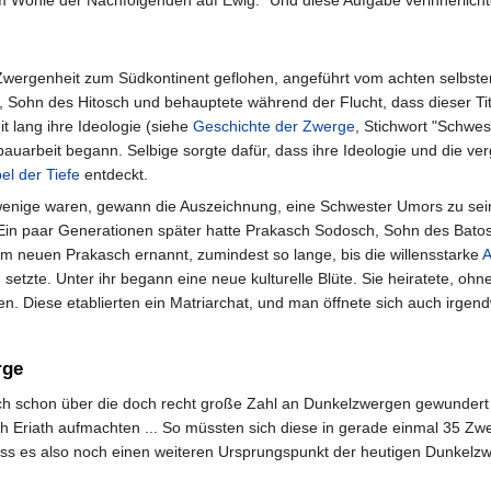
m Wohle der Nachfolgenden auf Ewig." Und diese Aufgabe verinnerlic
Zwergenheit zum Südkontinent geflohen, angeführt vom achten selbst
Sohn des Hitosch und behauptete während der Flucht, dass dieser Titel
t lang ihre Ideologie (siehe
Geschichte der Zwerge
, Stichwort "Schwe
bauarbeit begann. Selbige sorgte dafür, dass ihre Ideologie und die ve
el der Tiefe
entdeckt.
wenige waren, gewann die Auszeichnung, eine Schwester Umors zu se
 Ein paar Generationen später hatte Prakasch Sodosch, Sohn des Bato
neuen Prakasch ernannt, zumindest so lange, bis die willensstarke
A
n setzte. Unter ihr begann eine neue kulturelle Blüte. Sie heiratete,
nen. Diese etablierten ein Matriarchat, und man öffnete sich auch i
rge
h schon über die doch recht große Zahl an Dunkelzwergen gewundert 
ch Eriath aufmachten ... So müssten sich diese in gerade einmal 35 
uss es also noch einen weiteren Ursprungspunkt der heutigen Dunkelzw