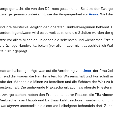
werge gemacht, die von den Dûnkses gestohlenen Schätze der Zwergen
nkelzwerge genauso unbekannt, wie die Vergangenheit vor
Arinor
. Weil d
.
und ihre Verstecke lediglich den obersten Dunkelzwerginnen bekannt. D
werden. Irgendwann wird es so weit sein, und die Schätze werden der
ätze vor allem Minen an, in denen die seltensten und wichtigsten Erze
 prächtige Handwerkarbeiten (vor allem, aber nicht ausschließlich Waf
e Kultur geprägt.
 matriarchalisch geprägt, was auf die Verehrung von
Umor
, der Frau X
hrend die Frauen die Familie leiten, für Wissenschaft und Fortschritt u
gabe der Männer, die Minen zu betreiben und die Schätze der Welt zu
riesterschaft. Die amtierende Prakascha gilt auch als oberste Priesterin 
kelzwerge stehen, neben den Fremden anderer Rassen, die
"Bartlose
Verbrechens an Haupt- und Barthaar kahl geschoren wurden und nur ni
r
um'olgorim
unterstellt, die diese wie Leibeigene behandeln darf. Zu