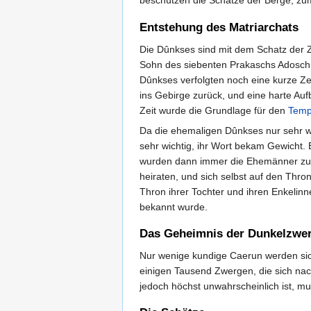
beschützen die Schätze der Berge, zu
Entstehung des Matriarchats
Die Dûnkses sind mit dem Schatz der 
Sohn des siebenten Prakaschs Adosch, 
Dûnkses verfolgten noch eine kurze Zei
ins Gebirge zurück, und eine harte Auf
Zeit wurde die Grundlage für den
Temp
Da die ehemaligen Dûnkses nur sehr 
sehr wichtig, ihr Wort bekam Gewicht.
wurden dann immer die Ehemänner zum 
heiraten, und sich selbst auf den Thro
Thron ihrer Tochter und ihren Enkelin
bekannt wurde.
Das Geheimnis der Dunkelzwe
Nur wenige kundige Caerun werden sic
einigen Tausend Zwergen, die sich na
jedoch höchst unwahrscheinlich ist, m