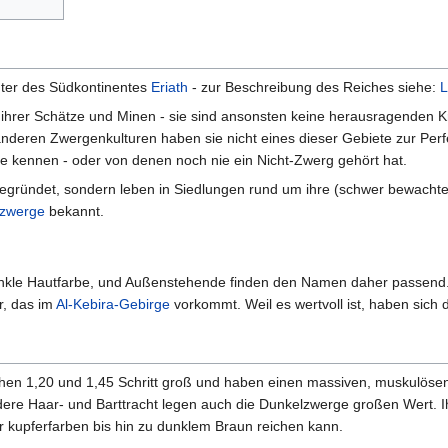
hter des Südkontinentes
Eriath
- zur Beschreibung des Reiches siehe:
L
 ihrer Schätze und Minen - sie sind ansonsten keine herausragenden Krie
deren Zwergenkulturen haben sie nicht eines dieser Gebiete zur Perfek
 kennen - oder von denen noch nie ein Nicht-Zwerg gehört hat.
gegründet, sondern leben in Siedlungen rund um ihre (schwer bewacht
lzwerge
bekannt.
kle Hautfarbe, und Außenstehende finden den Namen daher passend. 
r, das im
Al-Kebira-Gebirge
vorkommt. Weil es wertvoll ist, haben sich
en 1,20 und 1,45 Schritt groß und haben einen massiven, muskulösen 
dere Haar- und Barttracht legen auch die Dunkelzwerge großen Wert. I
 kupferfarben bis hin zu dunklem Braun reichen kann.