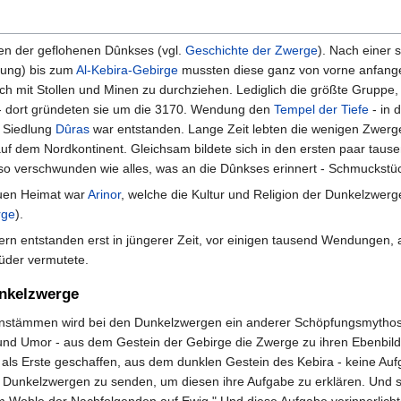
n der geflohenen Dûnkses (vgl.
Geschichte der Zwerge
). Nach einer
ung) bis zum
Al-Kebira-Gebirge
mussten diese ganz von vorne anfangen
ch mit Stollen und Minen zu durchziehen. Lediglich die größte Gruppe
uf - dort gründeten sie um die 3170. Wendung den
Tempel der Tiefe
- in 
e Siedlung
Dûras
war entstanden. Lange Zeit lebten die wenigen Zwerge i
auf dem Nordkontinent. Gleichsam bildete sich in den ersten paar ta
o verschwunden wie alles, was an die Dûnkses erinnert - Schmuckstüc
euen Heimat war
Arinor
, welche die Kultur und Religion der Dunkelzwer
rge
).
ern entstanden erst in jüngerer Zeit, vor einigen tausend Wendunge
üder vermutete.
nkelzwerge
stämmen wird bei den Dunkelzwergen ein anderer Schöpfungsmythos
 und Umor - aus dem Gestein der Gebirge die Zwerge zu ihren Ebenbil
als Erste geschaffen, aus dem dunklen Gestein des Kebira - keine Auf
den Dunkelzwergen zu senden, um diesen ihre Aufgabe zu erklären. Und 