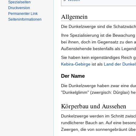
Spezialseiten
Druckversion
Permanenter Link
Allgemein
Seiten­informationen
Die Dunkelzwerge sind die Schatzwäc
Ihre Spezialisierung ist die Bewachung
bei ihnen, doch im Gegensatz zu den an
Außenstehende bestenfalls als Legende
Sie haben kein eigenständiges Reich 
Kebira-Gebirge
ist als
Land der Dunke
Der Name
Die Dunkelzwerge haben zwar eine dun
"Dunkelglimm" (zwergisch: Dûrglax) he
Körperbau und Aussehen
Dunkelzwerge werden im Schnitt zwisch
rundlicherer Bauch an. Auf eine beson
Zwergen, die von sonnengebräunt über