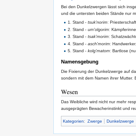
Bei den Dunkelzwergen lässt sich insg
und die untersten beiden Stände nur 
1. Stand -
tsuk'norim
: Priesterschaf
2. Stand -
um'olgorim
: Kämpferinne
3. Stand -
tsak'morim
: Schatzwächt
4. Stand -
asch'morim
: Handwerker,
5. Stand -
kolg'matom
: Bartlose (n
Namensgebung
Die Fixierung der Dunkelzwerge auf d
sondern mit dem Namen ihrer Mutter. 
Wesen
Das Weibliche wird nicht nur mehr res
ausgeprägten Bewacherinstinkt und rea
Kategorien
:
Zwerge
Dunkelzwerge