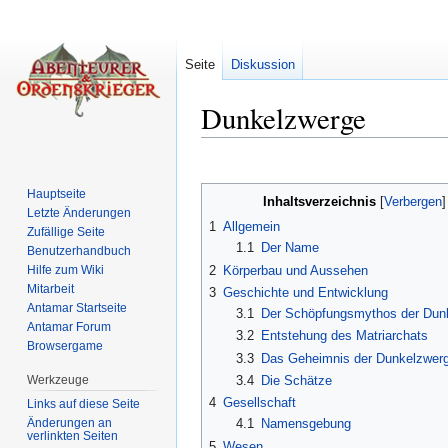
Seite
Diskussion
Dunkelzwerge
Wechseln zu:
Navigation
,
Suche
Hauptseite
Inhaltsverzeichnis
[
Verbergen
Letzte Änderungen
1
Allgemein
Zufällige Seite
1.1
Der Name
Benutzerhandbuch
2
Körperbau und Aussehen
Hilfe zum Wiki
Mitarbeit
3
Geschichte und Entwicklung
Antamar Startseite
3.1
Der Schöpfungsmythos der Dun
Antamar Forum
3.2
Entstehung des Matriarchats
Browsergame
3.3
Das Geheimnis der Dunkelzwer
Werkzeuge
3.4
Die Schätze
4
Gesellschaft
Links auf diese Seite
Änderungen an
4.1
Namensgebung
verlinkten Seiten
5
Wesen