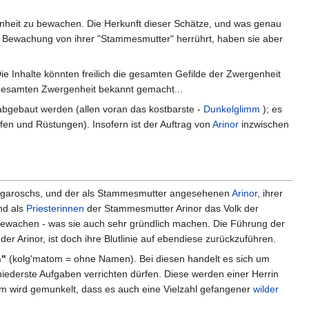
heit zu bewachen. Die Herkunft dieser Schätze, und was genau
ie Bewachung von ihrer "Stammesmutter" herrührt, haben sie aber
ie Inhalte könnten freilich die gesamten Gefilde der Zwergenheit
 gesamten Zwergenheit bekannt gemacht...
 abgebaut werden (allen voran das kostbarste -
Dunkelglimm
); es
fen und Rüstungen). Insofern ist der Auftrag von
Arinor
inzwischen
olgaroschs, und der als Stammesmutter angesehenen
Arinor
, ihrer
nd als
Priesterinnen
der Stammesmutter Arinor das Volk der
 bewachen - was sie auch sehr gründlich machen. Die Führung der
der Arinor, ist doch ihre Blutlinie auf ebendiese zurückzuführen.
n"
(kolg'matom = ohne Namen). Bei diesen handelt es sich um
ederste Aufgaben verrichten dürfen. Diese werden einer Herrin
dem wird gemunkelt, dass es auch eine Vielzahl gefangener
wilder