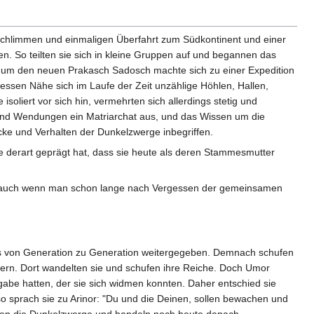
 schlimmen und einmaligen Überfahrt zum Südkontinent und einer
. So teilten sie sich in kleine Gruppen auf und begannen das
, um den neuen Prakasch Sadosch machte sich zu einer Expedition
dessen Nähe sich im Laufe der Zeit unzählige Höhlen, Hallen,
soliert vor sich hin, vermehrten sich allerdings stetig und
usend Wendungen ein Matriarchat aus, und das Wissen um die
ke und Verhalten der Dunkelzwerge inbegriffen.
ge derart geprägt hat, dass sie heute als deren Stammesmutter
n, auch wenn man schon lange nach Vergessen der gemeinsamen
 von Generation zu Generation weitergegeben. Demnach schufen
dern. Dort wandelten sie und schufen ihre Reiche. Doch Umor
gabe hatten, der sie sich widmen konnten. Daher entschied sie
so sprach sie zu Arinor: "Du und die Deinen, sollen bewachen und