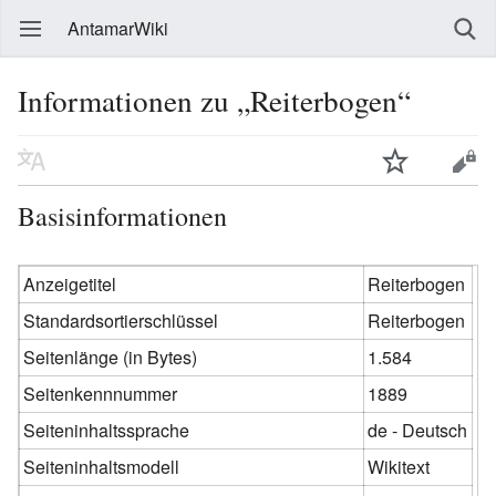
AntamarWiki
Informationen zu „Reiterbogen“
Basisinformationen
Anzeigetitel
Reiterbogen
Standardsortierschlüssel
Reiterbogen
Seitenlänge (in Bytes)
1.584
Seitenkennnummer
1889
Seiteninhaltssprache
de - Deutsch
Seiteninhaltsmodell
Wikitext