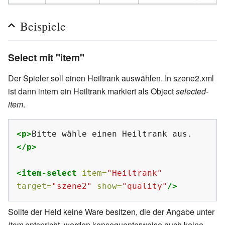
Beispiele
Select mit "item"
Der Spieler soll einen Heiltrank auswählen. In szene2.xml
ist dann intern ein Heiltrank markiert als Object
selected-
item
.
<p>
Bitte wähle einen Heiltrank aus.
</p>
<item-select
item=
"Heiltrank"
target=
"szene2"
show=
"quality"
/>
Sollte der Held keine Ware besitzen, die der Angabe unter
item
entspricht, werden konsequenterweise auch keine