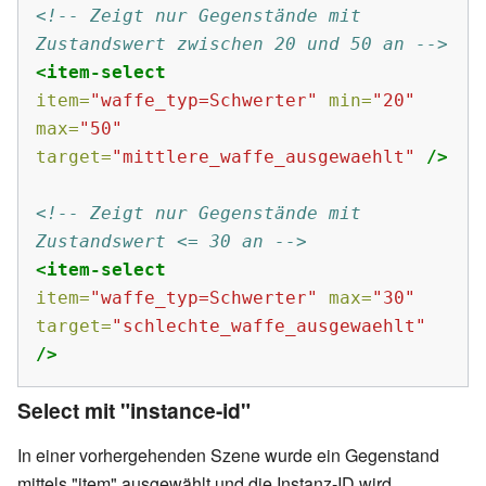
<!-- Zeigt nur Gegenstände mit 
Zustandswert zwischen 20 und 50 an -->
<item-select
item=
"waffe_typ=Schwerter"
min=
"20"
max=
"50"
target=
"mittlere_waffe_ausgewaehlt"
/>
<!-- Zeigt nur Gegenstände mit 
Zustandswert <= 30 an -->
<item-select
item=
"waffe_typ=Schwerter"
max=
"30"
target=
"schlechte_waffe_ausgewaehlt"
/>
Select mit "instance-id"
In einer vorhergehenden Szene wurde ein Gegenstand
mittels "item" ausgewählt und die Instanz-ID wird