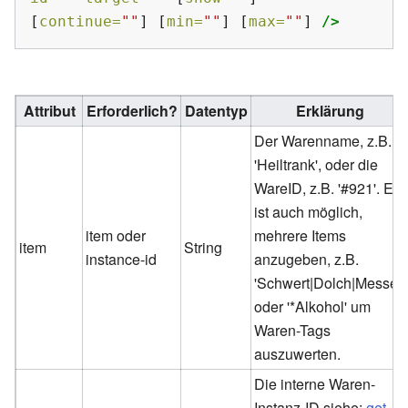
[
continue=
""
]
[
min=
""
]
[
max=
""
]
/>
Attribut
Erforderlich?
Datentyp
Erklärung
Der Warenname, z.B.
'Heiltrank', oder die
WareID, z.B. '#921'. Es
ist auch möglich,
item oder
mehrere Items
item
String
instance-id
anzugeben, z.B.
'Schwert|Dolch|Messer'
oder '*Alkohol' um
Waren-Tags
auszuwerten.
Die interne Waren-
Instanz-ID siehe:
get
,