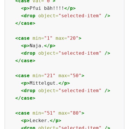
<case
val=
"0"
>
<p>
Pfui bäh!!!!
</p>
<drop
object=
"selected-item"
/>
</case>
<case
min=
"1"
max=
"20"
>
<p>
Naja.
</p>
<drop
object=
"selected-item"
/>
</case>
<case
min=
"21"
max=
"50"
>
<p>
Mittelgut.
</p>
<drop
object=
"selected-item"
/>
</case>
<case
min=
"51"
max=
"80"
>
<p>
Lecker.
</p>
<drop
object=
"selected-item"
/>