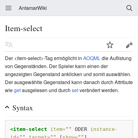
AntamarWiki
Item-select
Der <item-select>-Tag ermöglicht in
AOQML
die Auflistung
von Gegenständen. Der Spieler kann einen der
angezeigten Gegenstand anklicken und somit auswählen.
Der ausgewählte Gegenstand kann danach durch Attribute
wie
get
ausgelesen und durch
set
verändert werden.
Syntax
<item-select
item=
""
ODER
instance-
id=
""
target=
""
[
show=
""
]