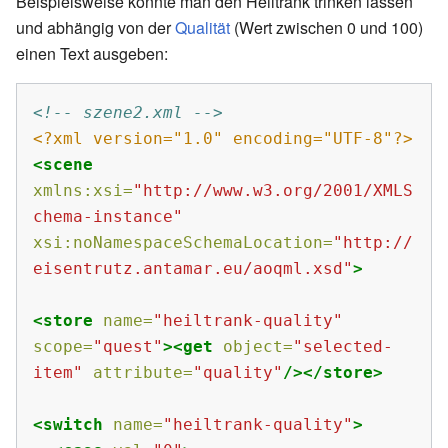
Beispielsweise könnte man den Heiltrank trinken lassen
und abhängig von der
Qualität
(Wert zwischen 0 und 100)
einen Text ausgeben:
<!-- szene2.xml -->
<?xml version="1.0" encoding="UTF-8"?>
<scene
xmlns:xsi=
"http://www.w3.org/2001/XMLS
chema-instance"
xsi:noNamespaceSchemaLocation=
"http://
eisentrutz.antamar.eu/aoqml.xsd"
>
<store
name=
"heiltrank-quality"
scope=
"quest"
><get
object=
"selected-
item"
attribute=
"quality"
/></store>
<switch
name=
"heiltrank-quality"
>