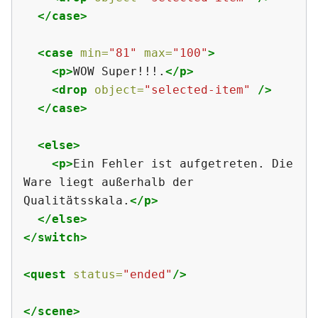
</case>
<case
min=
"81"
max=
"100"
>
<p>
WOW Super!!!.
</p>
<drop
object=
"selected-item"
/>
</case>
<else>
<p>
Ein Fehler ist aufgetreten. Die 
Ware liegt außerhalb der 
Qualitätsskala.
</p>
</else>
</switch>
<quest
status=
"ended"
/>
</scene>