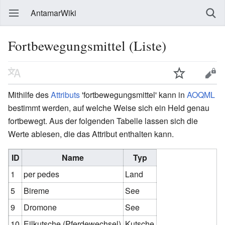
AntamarWiki
Fortbewegungsmittel (Liste)
Mithilfe des
Attributs
'fortbewegungsmittel' kann in
AOQML
bestimmt werden, auf welche Weise sich ein Held genau
fortbewegt. Aus der folgenden Tabelle lassen sich die
Werte ablesen, die das Attribut enthalten kann.
ID
Name
Typ
1
per pedes
Land
5
Bireme
See
9
Dromone
See
10
Eilkutsche (Pferdewechsel)
Kutsche