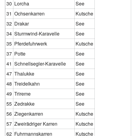
30
Lorcha
See
31
Ochsenkarren
Kutsche
32
Drakar
See
34
Sturmwind-Karavelle
See
35
Pferdefuhrwerk
Kutsche
37
Potte
See
41
Schnellsegler-Karavelle
See
47
Thalukke
See
48
Treidelkahn
See
49
Trireme
See
55
Zedrakke
See
56
Ziegenkarren
Kutsche
57
Zweirädriger Karren
Kutsche
62
Fuhrmannskarren
Kutsche