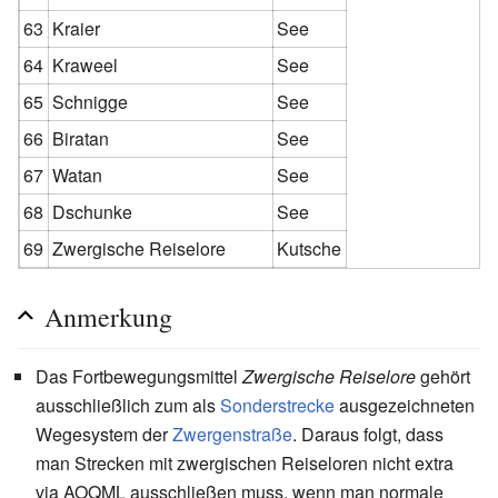
63
Kraier
See
64
Kraweel
See
65
Schnigge
See
66
Biratan
See
67
Watan
See
68
Dschunke
See
69
Zwergische Reiselore
Kutsche
Anmerkung
Das Fortbewegungsmittel
Zwergische Reiselore
gehört
ausschließlich zum als
Sonderstrecke
ausgezeichneten
Wegesystem der
Zwergenstraße
. Daraus folgt, dass
man Strecken mit zwergischen Reiseloren nicht extra
via AOQML ausschließen muss, wenn man normale