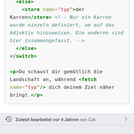
<else>
<store
name=
"typ"
>
der 
Karren
</store>
<!-- Nur ein Karren 
wurde einzeln definiert, um auf das 
Adjektiv hinzuweisen. Die anderen sind 
hier zusammengefasst. -->
</else>
</switch>
<p>
Du schaust dir gemütlich die 
Landschaft an, während 
<fetch
name=
"typ"
/>
 dich deinem Ziel näher 
bringt.
</p>
von
Cvk
Zuletzt bearbeitet vor 9 Jahren