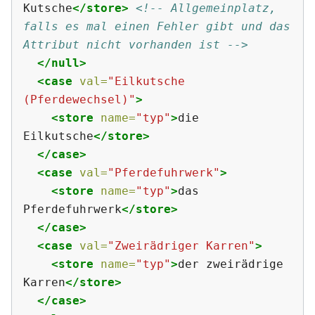
Kutsche
</store>
<!-- Allgemeinplatz, 
falls es mal einen Fehler gibt und das 
Attribut nicht vorhanden ist -->
</null>
<case
val=
"Eilkutsche 
(Pferdewechsel)"
>
<store
name=
"typ"
>
die 
Eilkutsche
</store>
</case>
<case
val=
"Pferdefuhrwerk"
>
<store
name=
"typ"
>
das 
Pferdefuhrwerk
</store>
</case>
<case
val=
"Zweirädriger Karren"
>
<store
name=
"typ"
>
der zweirädrige 
Karren
</store>
</case>