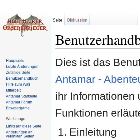
Seite
Diskussion
Benutzerhand
Wechseln zu:
Navigation
,
Suche
Dies ist das Ben
Hauptseite
Letzte Änderungen
Zufällige Seite
Antamar - Abente
Benutzerhandbuch
Hilfe zum Wiki
Mitarbeit
ihr Informationen
Antamar Startseite
Antamar Forum
Browsergame
Funktionen erläute
Werkzeuge
Links auf diese Seite
Einleitung
Änderungen an
verlinkten Seiten