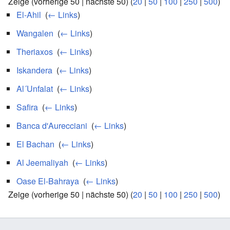
Zeige (vorherige 50 | nächste 50) (
20
|
50
|
100
|
250
|
500
)
El-Ahil
‎
(
← Links
)
Wangalen
‎
(
← Links
)
Theriaxos
‎
(
← Links
)
Iskandera
‎
(
← Links
)
Al´Unfalat
‎
(
← Links
)
Safira
‎
(
← Links
)
Banca d'Aurecciani
‎
(
← Links
)
El Bachan
‎
(
← Links
)
Al Jeemaliyah
‎
(
← Links
)
Oase El-Bahraya
‎
(
← Links
)
Zeige (vorherige 50 | nächste 50) (
20
|
50
|
100
|
250
|
500
)