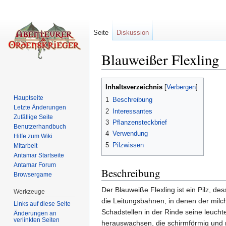
Seite
Diskussion
Blauweißer Flexling
Wechseln zu:
Navigation
,
Suche
Inhaltsverzeichnis
[
Verbergen
]
Hauptseite
1
Beschreibung
Letzte Änderungen
2
Interessantes
Zufällige Seite
3
Pflanzensteckbrief
Benutzerhandbuch
4
Verwendung
Hilfe zum Wiki
5
Pilzwissen
Mitarbeit
Antamar Startseite
Antamar Forum
Beschreibung
Browsergame
Der Blauweiße Flexling ist ein Pilz, d
Werkzeuge
die Leitungsbahnen, in denen der milc
Links auf diese Seite
Schadstellen in der Rinde seine leuch
Änderungen an
verlinkten Seiten
herauswachsen, die schirmförmig und nic