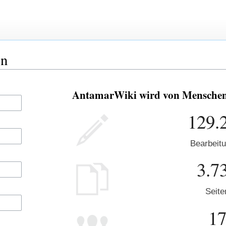
en
AntamarWiki wird von Menschen w
129.
Bearbeit
3.7
Seite
1