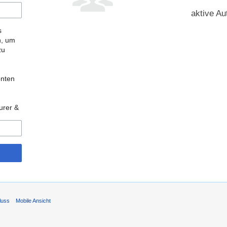
aktive Au
s
n, um
zu
onten
urer &
luss
Mobile Ansicht