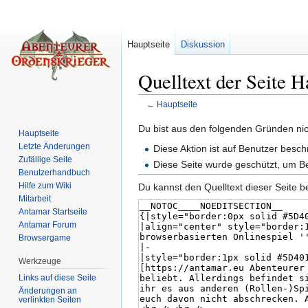
Hauptseite
Diskussion
Quelltext der Seite H
←
Hauptseite
Wechseln zu:
Navigation
,
Suche
Du bist aus den folgenden Gründen nich
Hauptseite
Letzte Änderungen
Diese Aktion ist auf Benutzer besch
Zufällige Seite
Diese Seite wurde geschützt, um B
Benutzerhandbuch
Hilfe zum Wiki
Du kannst den Quelltext dieser Seite b
Mitarbeit
Antamar Startseite
Antamar Forum
Browsergame
Werkzeuge
Links auf diese Seite
Änderungen an
verlinkten Seiten