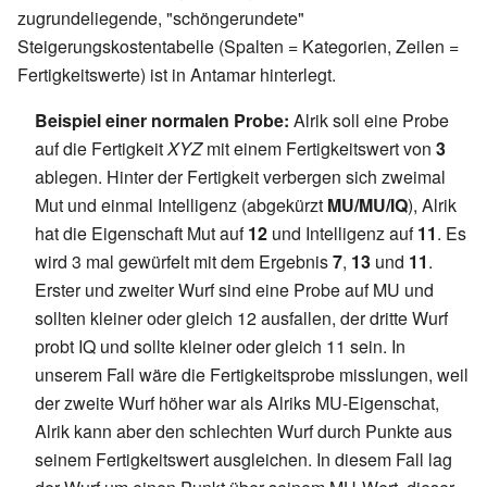
zugrundeliegende, "schöngerundete"
Steigerungskostentabelle (Spalten = Kategorien, Zeilen =
Fertigkeitswerte) ist in Antamar hinterlegt.
Beispiel einer normalen Probe:
Alrik soll eine Probe
auf die Fertigkeit
XYZ
mit einem Fertigkeitswert von
3
ablegen. Hinter der Fertigkeit verbergen sich zweimal
Mut und einmal Intelligenz (abgekürzt
MU/MU/IQ
), Alrik
hat die Eigenschaft Mut auf
12
und Intelligenz auf
11
. Es
wird 3 mal gewürfelt mit dem Ergebnis
7
,
13
und
11
.
Erster und zweiter Wurf sind eine Probe auf MU und
sollten kleiner oder gleich 12 ausfallen, der dritte Wurf
probt IQ und sollte kleiner oder gleich 11 sein. In
unserem Fall wäre die Fertigkeitsprobe misslungen, weil
der zweite Wurf höher war als Alriks MU-Eigenschat,
Alrik kann aber den schlechten Wurf durch Punkte aus
seinem Fertigkeitswert ausgleichen. In diesem Fall lag