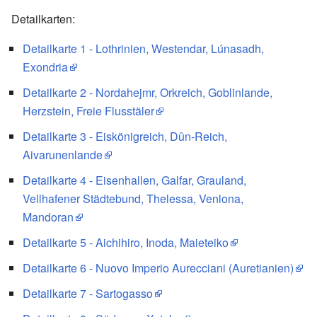
Detailkarten:
Detailkarte 1 - Lothrinien, Westendar, Lúnasadh,
Exondria
Detailkarte 2 - Nordahejmr, Orkreich, Goblinlande,
Herzstein, Freie Flusstäler
Detailkarte 3 - Eiskönigreich, Dûn-Reich,
Aivarunenlande
Detailkarte 4 - Eisenhallen, Galfar, Grauland,
Vellhafener Städtebund, Thelessa, Venlona,
Mandoran
Detailkarte 5 - Aichihiro, Inoda, Maieteiko
Detailkarte 6 - Nuovo Imperio Aurecciani (Auretianien)
Detailkarte 7 - Sartogasso