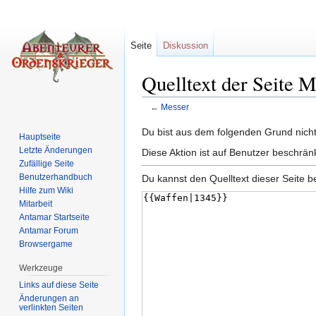
Seite
Diskussion
Quelltext der Seite 
←
Messer
Wechseln zu:
Navigation
,
Suche
Du bist aus dem folgenden Grund nicht 
Hauptseite
Letzte Änderungen
Diese Aktion ist auf Benutzer beschrän
Zufällige Seite
Benutzerhandbuch
Du kannst den Quelltext dieser Seite b
Hilfe zum Wiki
Mitarbeit
Antamar Startseite
Antamar Forum
Browsergame
Werkzeuge
Links auf diese Seite
Änderungen an
verlinkten Seiten