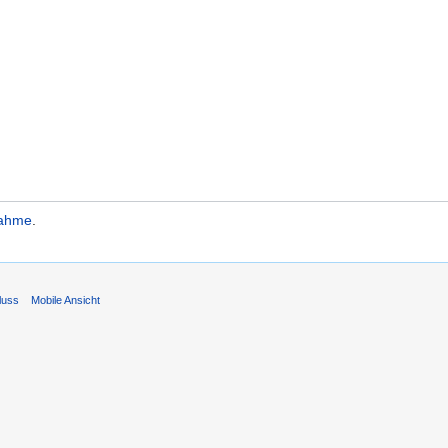
nahme
.
luss
Mobile Ansicht