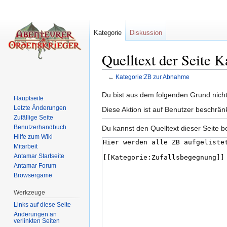
Kategorie
Diskussion
Quelltext der Seite 
←
Kategorie:ZB zur Abnahme
Wechseln zu:
Navigation
,
Suche
Du bist aus dem folgenden Grund nicht 
Hauptseite
Letzte Änderungen
Diese Aktion ist auf Benutzer beschrän
Zufällige Seite
Benutzerhandbuch
Du kannst den Quelltext dieser Seite b
Hilfe zum Wiki
Mitarbeit
Antamar Startseite
Antamar Forum
Browsergame
Werkzeuge
Links auf diese Seite
Änderungen an
verlinkten Seiten