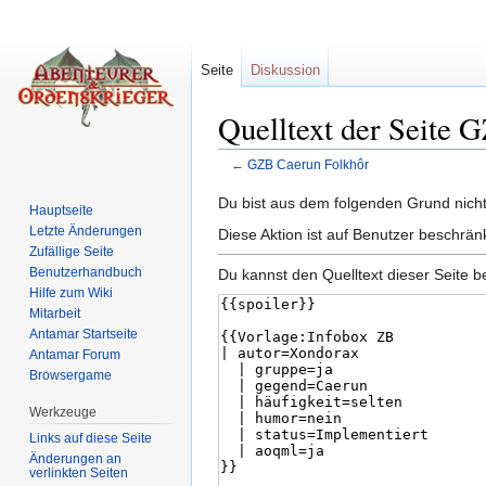
Seite
Diskussion
Quelltext der Seite 
←
GZB Caerun Folkhôr
Wechseln zu:
Navigation
,
Suche
Du bist aus dem folgenden Grund nicht 
Hauptseite
Letzte Änderungen
Diese Aktion ist auf Benutzer beschrän
Zufällige Seite
Benutzerhandbuch
Du kannst den Quelltext dieser Seite b
Hilfe zum Wiki
Mitarbeit
Antamar Startseite
Antamar Forum
Browsergame
Werkzeuge
Links auf diese Seite
Änderungen an
verlinkten Seiten