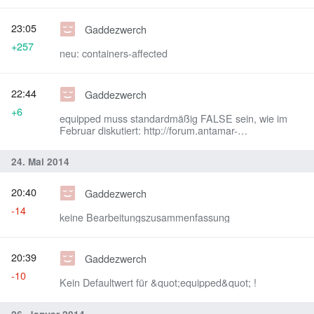
23:05
Gaddezwerch
+257
neu: containers-affected
22:44
Gaddezwerch
+6
equipped muss standardmäßig FALSE sein, wie im
Februar diskutiert: http://forum.antamar-
community.de/viewtopic.php?p=303256#p303256 -
Änderung von Mai reversed. Drop aus angelegten
24. Mai 2014
Containern (z.B. Gürteltaschen, Köcher) ist separat zu
behandeln.
20:40
Gaddezwerch
-14
keine Bearbeitungszusammenfassung
20:39
Gaddezwerch
-10
Kein Defaultwert für &quot;equipped&quot; !