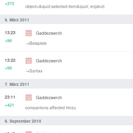
+372
object=&quot;selected-item&quot; ergänzt
8. März 2011
13:23
Gaddezwerch
+96
→‎Beispiele
13:22
Gaddezwerch
+56
→‎Syntax
7. März 2011
23:11
Gaddezwerch
+421
companions-affected hinzu
8. September 2010