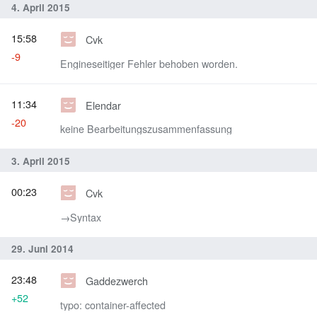
4. April 2015
15:58
Cvk
-9
Engineseitiger Fehler behoben worden.
11:34
Elendar
-20
keine Bearbeitungszusammenfassung
3. April 2015
00:23
Cvk
→‎Syntax
29. Juni 2014
23:48
Gaddezwerch
+52
typo: container-affected