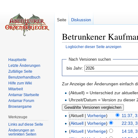
Seite
Diskussion
Betrunkener Kaufman
Logbücher dieser Seite anzeigen
Wechseln zu:
Navigation
,
Suche
Nach Versionen suchen
Hauptseite
Letzte Änderungen
bis Jahr:
Zufällige Seite
Benutzerhandbuch
Hilfe zum Wiki
Zur Anzeige der Änderungen einfach di
Mitarbeit
(Aktuell) = Unterschied zur aktuell
Antamar Startseite
Uhrzeit/Datum = Version zu dieser
Antamar Forum
Browsergame
(Aktuell |
Vorherige
)
11:37, 3
Werkzeuge
(
Aktuell
|
Vorherige
)
22:33, 
Links auf diese Seite
Änderungen an
(
Aktuell
|
Vorherige
)
14:18, 
verlinkten Seiten