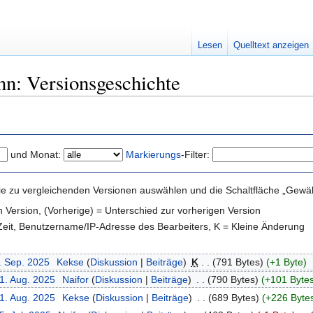
Lesen
Quelltext anzeigen
n: Versionsgeschichte
und Monat:
Markierungs
-Filter:
e zu vergleichenden Versionen auswählen und die Schaltfläche „Gewähl
en Version, (Vorherige) = Unterschied zur vorherigen Version
 Zeit, Benutzername/IP-Adresse des Bearbeiters, K = Kleine Änderung
. Sep. 2025
‎
Kekse
(
Diskussion
|
Beiträge
)
‎
K
. .
(791 Bytes)
(+1 Byte)
31. Aug. 2025
‎
Naifor
(
Diskussion
|
Beiträge
)
‎
. .
(790 Bytes)
(+101 Byte
31. Aug. 2025
‎
Kekse
(
Diskussion
|
Beiträge
)
‎
. .
(689 Bytes)
(+226 Byte