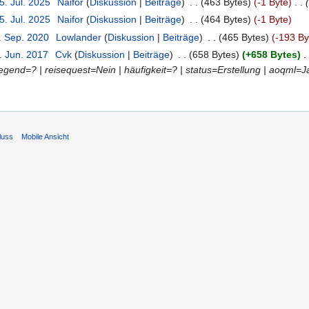
5. Jul. 2025
‎
Naifor
(
Diskussion
|
Beiträge
)
‎
. .
(463 Bytes)
(-1 Byte)
‎
. .
5. Jul. 2025
‎
Naifor
(
Diskussion
|
Beiträge
)
‎
. .
(464 Bytes)
(-1 Byte)
. Sep. 2020
‎
Lowlander
(
Diskussion
|
Beiträge
)
‎
. .
(465 Bytes)
(-193 By
. Jun. 2017
‎
Cvk
(
Diskussion
|
Beiträge
)
‎
. .
(658 Bytes)
(+658 Bytes)
‎
. 
gend=? | reisequest=Nein | häufigkeit=? | status=Erstellung | aoqml=Ja
luss
Mobile Ansicht