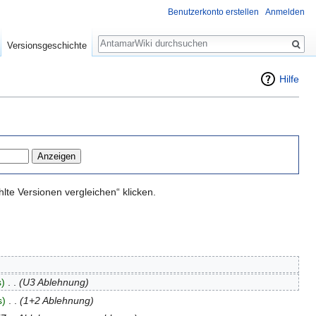
Benutzerkonto erstellen
Anmelden
Suche
Versionsgeschichte
Hilfe
te Versionen vergleichen“ klicken.
s)
‎
. .
(U3 Ablehnung)
s)
‎
. .
(1+2 Ablehnung)