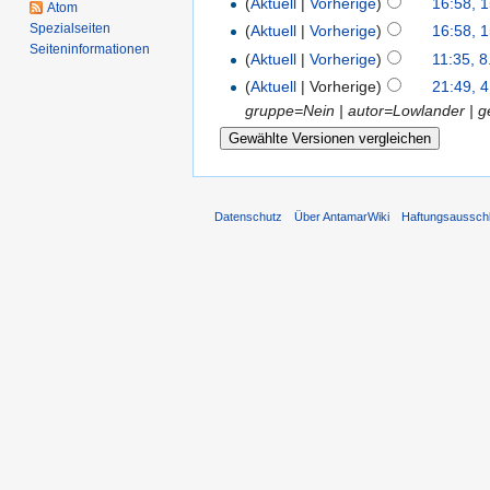
(
Aktuell
|
Vorherige
)
16:58, 1
Atom
Spezialseiten
(
Aktuell
|
Vorherige
)
16:58, 1
Seiten­informationen
(
Aktuell
|
Vorherige
)
11:35, 8
(
Aktuell
| Vorherige)
21:49, 4
gruppe=Nein | autor=Lowlander | ge
Datenschutz
Über AntamarWiki
Haftungsaussch