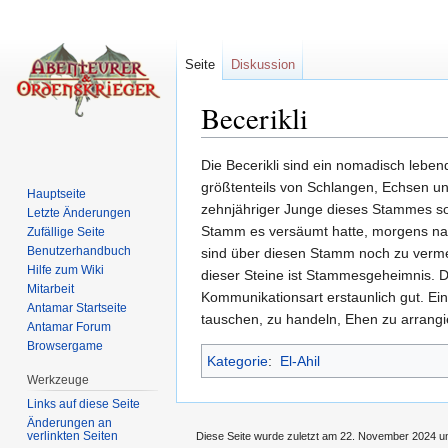
Seite
Diskussion
Becerikli
Wechseln zu:
Navigation
,
Suche
Die Becerikli sind ein nomadisch lebe
größtenteils von Schlangen, Echsen un
Hauptseite
zehnjähriger Junge dieses Stammes sol
Letzte Änderungen
Stamm es versäumt hatte, morgens nach
Zufällige Seite
Benutzerhandbuch
sind über diesen Stamm noch zu vermer
Hilfe zum Wiki
dieser Steine ist Stammesgeheimnis. D
Mitarbeit
Kommunikationsart erstaunlich gut. Ein
Antamar Startseite
tauschen, zu handeln, Ehen zu arrangie
Antamar Forum
Browsergame
Kategorie
:
El-Ahil
Werkzeuge
Links auf diese Seite
Änderungen an
verlinkten Seiten
Diese Seite wurde zuletzt am 22. November 2024 um